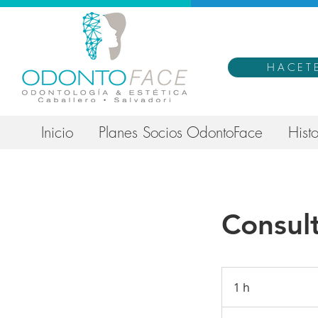
HACET
Inicio
Planes Socios OdontoFace
Histo
Consul
1 h
1