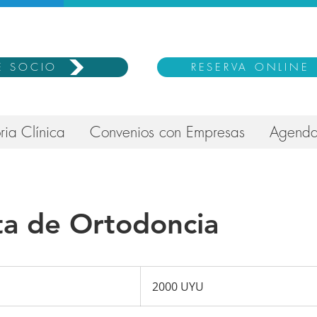
E SOCIO
RESERVA ONLINE
ria Clínica
Convenios con Empresas
Agenda
ta de Ortodoncia
2000
pesos
2000 UYU
uruguayos