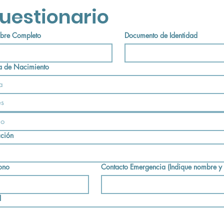
uestionario
re Completo
Documento de Identidad
a de Nacimiento
s
cción
fono
Contacto Emergencia (Indique nombre y t
l