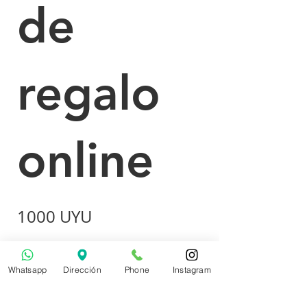
de
regalo
online
1000 UYU
Monto
Whatsapp
Dirección
Phone
Instagram
1000 UYU
1500 UYU
2000 UYU